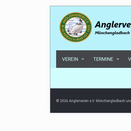
VEREIN
TERMINE
V
© 2026 Anglerverein e.V. Mönchengladbach 