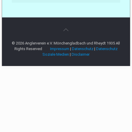
© 2026 Anglerverein e.V. Mönchengladbach und Rheydt 1935 All
Rights Reserved
Impressum
|
Datenschutz
|
Datenschutz
Soziale Medien
|
Disclaimer